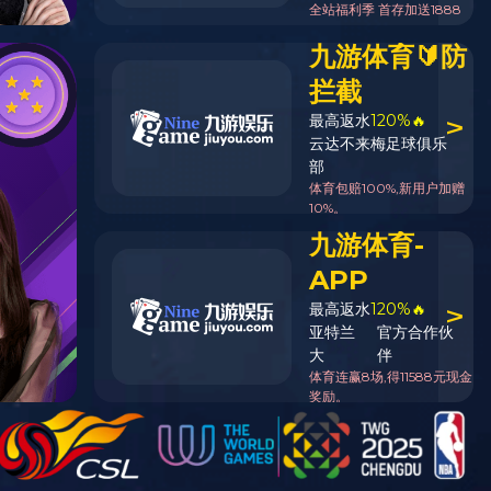
>
1-2、太阳能款轮胎管家
->
赛富特接收器
器D59AG]