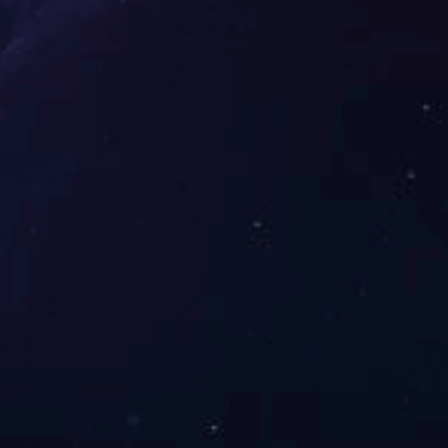
米兰官方版入口
关于胎牛
产品展示
服务支持
合作
我们
米兰官方版入口 版权所有 【
BMAP
】【
GMAP
】技术支持：
东莞网
免费服务热线：137 1279 8379 地址：东莞市松山湖中小科技企业创
《中华人民共和国电信与信息服务业务经营许可证》编号：
粤ICP备
*本站相关网页素材及相关资源均来源互联网，如有侵权请速告知，