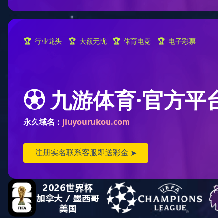
产品分类
PRODUCT
乘用车系列
商用车系列